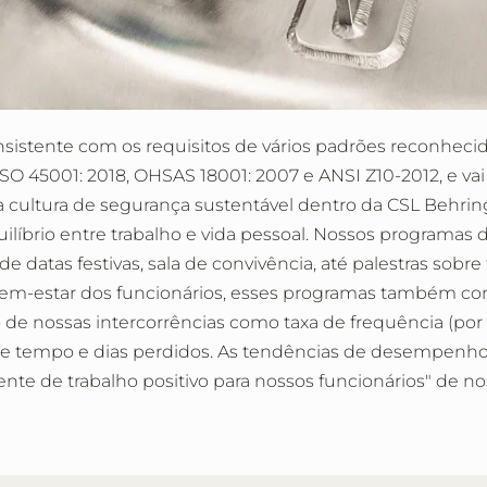
nsistente com os requisitos de vários padrões reconh
 ISO 45001: 2018, OHSAS 18001: 2007 e ANSI Z10-2012, e v
ma cultura de segurança sustentável dentro da CSL Behr
equilíbrio entre trabalho e vida pessoal. Nossos program
 datas festivas, sala de convivência, até palestras sobre
o bem-estar dos funcionários, esses programas também c
 nossas intercorrências como taxa de frequência (por 1
e tempo e dias perdidos. As tendências de desempenho 
te de trabalho positivo para nossos funcionários" de n