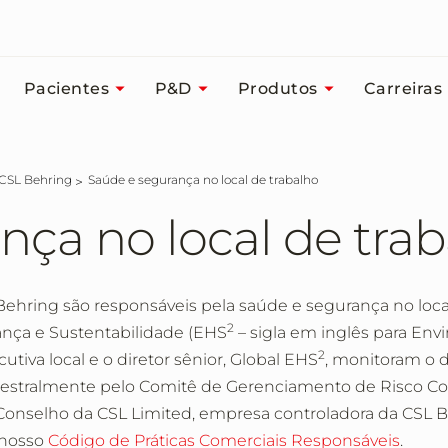
Pacientes
P&D
Produtos
Carreiras
 CSL Behring
Saúde e segurança no local de trabalho
nça no local de tra
Behring são responsáveis pela saúde e segurança no lo
2
nça e Sustentabilidade (EHS
– sigla em inglês para Envi
2
utiva local e o diretor sênior, Global EHS
, monitoram o 
mestralmente pelo Comitê de Gerenciamento de Risco Cor
nselho da CSL Limited, empresa controladora da CSL 
 nosso
Código de Práticas Comerciais Responsáveis
.